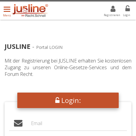
Menü
DROPDOWN: GEWÄHLTER WERT IST ALLE
ALLE
öffnen/schließen
Registrieren
Login
Menü
JUSLINE
-
Portal LOGIN
Mit der Registrierung bei JUSLINE erhalten Sie kostenlosen
Zugang zu unseren Online-Gesetze-Services und dem
Forum Recht.
Login: