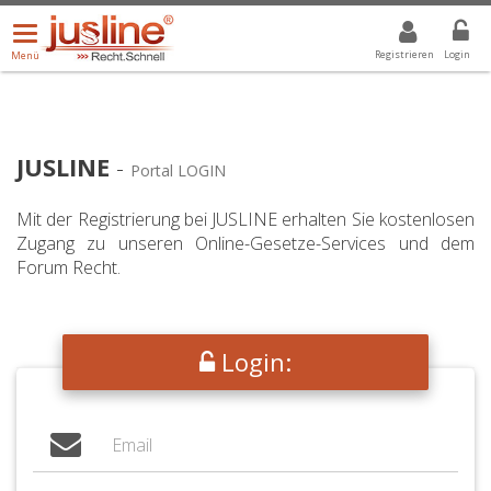
Menü
DROPDOWN: GEWÄHLTER WERT IST ALLE
ALLE
öffnen/schließen
Registrieren
Login
Menü
JUSLINE
-
Portal LOGIN
Mit der Registrierung bei JUSLINE erhalten Sie kostenlosen
Zugang zu unseren Online-Gesetze-Services und dem
Forum Recht.
Login: