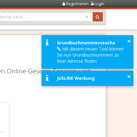
Registrieren
Login
OPDOWN: GEWÄHLTER WERT IST ALLE
×
Grundbuchnummernsuche
Mit diesem neuen Tool können
Sie nun Grundbuchnummern zu
Ihrer Adresse finden.
en Online-Gesetze-Services und
×
JUSLINE Werbung