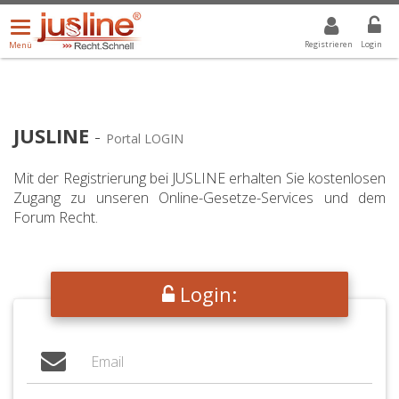
Menü
DROPDOWN: GEWÄHLTER WERT IST ALLE
ALLE
öffnen/schließen
Registrieren
Login
Menü
JUSLINE
-
Portal LOGIN
Mit der Registrierung bei JUSLINE erhalten Sie kostenlosen
Zugang zu unseren Online-Gesetze-Services und dem
Forum Recht.
Login: