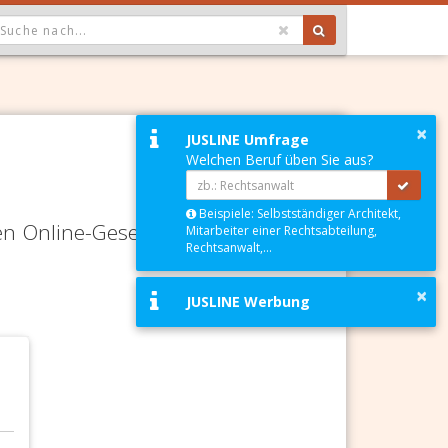
OPDOWN: GEWÄHLTER WERT IST ALLE
×
JUSLINE Umfrage
Welchen Beruf üben Sie aus?
Beispiele: Selbstständiger Architekt,
en Online-Gesetze-Services und
Mitarbeiter einer Rechtsabteilung,
Rechtsanwalt,...
×
JUSLINE Werbung