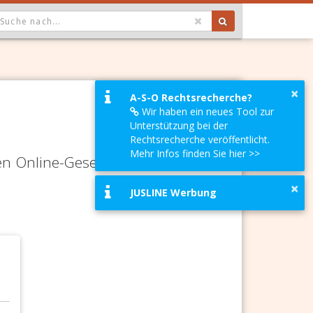
OPDOWN: GEWÄHLTER WERT IST ALLE
×
A-S-O Rechtsrecherche?
Wir haben ein neues Tool zur
Unterstützung bei der
Rechtsrecherche veröffentlicht.
Mehr Infos finden Sie hier >>
en Online-Gesetze-Services und
×
JUSLINE Werbung