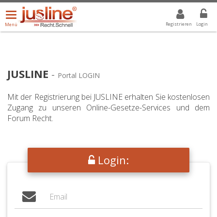
Menü
DROPDOWN: GEWÄHLTER WERT IST ALLE
ALLE
öffnen/schließen
Registrieren
Login
Menü
JUSLINE
-
Portal LOGIN
Mit der Registrierung bei JUSLINE erhalten Sie kostenlosen
Zugang zu unseren Online-Gesetze-Services und dem
Forum Recht.
Login: