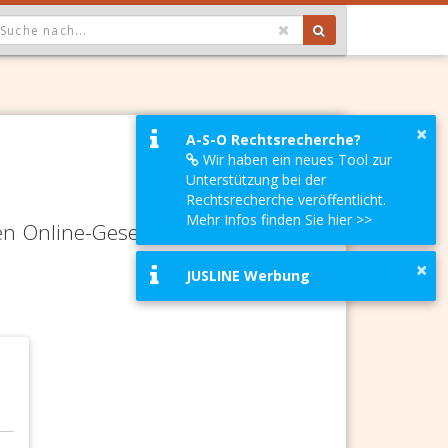
OPDOWN: GEWÄHLTER WERT IST ALLE
×
A-S-O Rechtsrecherche?
Wir haben ein neues Tool zur
Unterstützung bei der
Rechtsrecherche veröffentlicht.
Mehr Infos finden Sie hier >>
en Online-Gesetze-Services und
×
JUSLINE Werbung