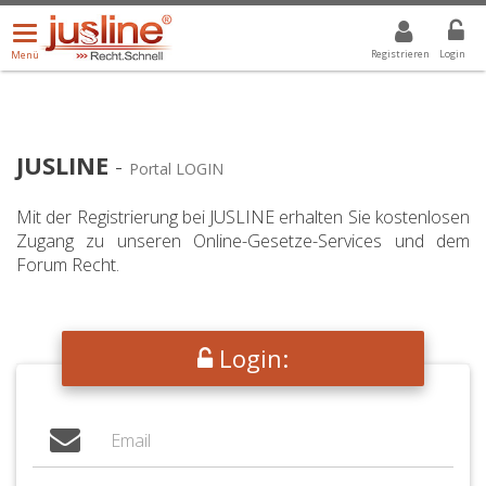
Menü
DROPDOWN: GEWÄHLTER WERT IST ALLE
ALLE
öffnen/schließen
Registrieren
Login
Menü
JUSLINE
-
Portal LOGIN
Mit der Registrierung bei JUSLINE erhalten Sie kostenlosen
Zugang zu unseren Online-Gesetze-Services und dem
Forum Recht.
Login: