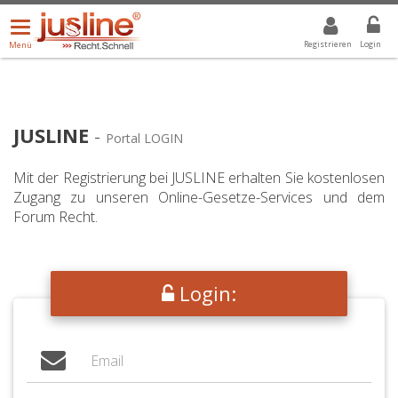
Menü
DROPDOWN: GEWÄHLTER WERT IST ALLE
ALLE
öffnen/schließen
Registrieren
Login
Menü
JUSLINE
-
Portal LOGIN
Mit der Registrierung bei JUSLINE erhalten Sie kostenlosen
Zugang zu unseren Online-Gesetze-Services und dem
Forum Recht.
Login: