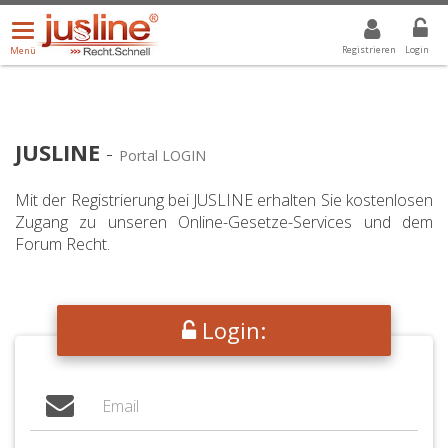
Menü
DROPDOWN: GEWÄHLTER WERT IST ALLE
ALLE
öffnen/schließen
Registrieren
Login
Menü
JUSLINE
-
Portal LOGIN
Mit der Registrierung bei JUSLINE erhalten Sie kostenlosen
Zugang zu unseren Online-Gesetze-Services und dem
Forum Recht.
Login: