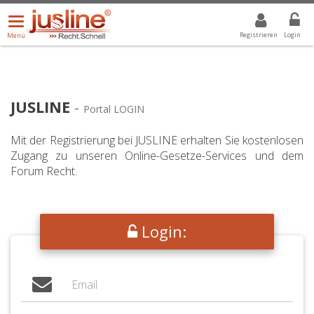
Menü
DROPDOWN: GEWÄHLTER WERT IST ALLE
ALLE
öffnen/schließen
Registrieren
Login
Menü
JUSLINE
-
Portal LOGIN
Mit der Registrierung bei JUSLINE erhalten Sie kostenlosen
Zugang zu unseren Online-Gesetze-Services und dem
Forum Recht.
Login: