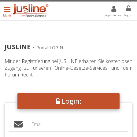
Menü
DROPDOWN: GEWÄHLTER WERT IST ALLE
ALLE
öffnen/schließen
Registrieren
Login
Menü
JUSLINE
-
Portal LOGIN
Mit der Registrierung bei JUSLINE erhalten Sie kostenlosen
Zugang zu unseren Online-Gesetze-Services und dem
Forum Recht.
Login: