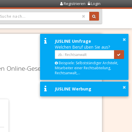
Registrieren
Login
OPDOWN: GEWÄHLTER WERT IST ALLE
×
JUSLINE Umfrage
Welchen Beruf üben Sie aus?
Beispiele: Selbstständiger Architekt,
en Online-Gesetze-Services und
Mitarbeiter einer Rechtsabteilung,
Rechtsanwalt,...
×
JUSLINE Werbung