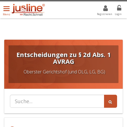
Menü
DROPDOWN: GEWÄHLTER WERT IST ALLE
ALLE
öffnen/schließen
Registrieren
Login
Menü
Entscheidungen zu § 2d Abs. 1
AVRAG
Oberster Gerichtshof (und OLG, LG, BG)