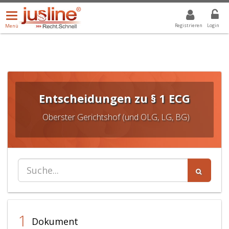
Menü
DROPDOWN: GEWÄHLTER WERT IST ALLE
ALLE
öffnen/schließen
Registrieren
Login
Menü
Entscheidungen zu § 1 ECG
Oberster Gerichtshof (und OLG, LG, BG)
1
Dokument