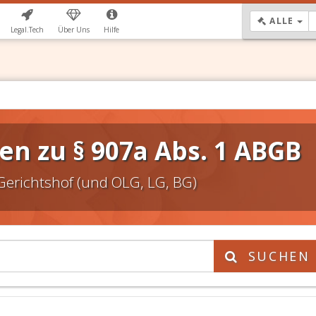
DR
ALLE
Legal.Tech
Über Uns
Hilfe
n zu § 907a Abs. 1 ABGB
Gerichtshof (und OLG, LG, BG)
SUCHEN