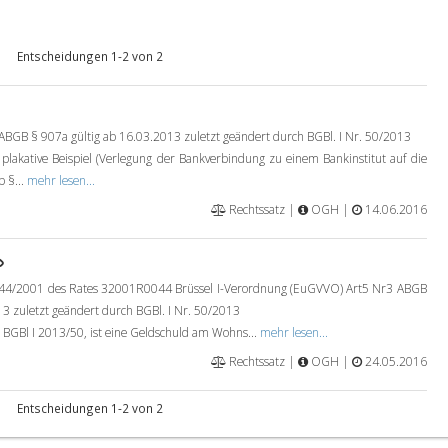
Entscheidungen 1-2 von 2
GB § 907a gültig ab 16.03.2013 zuletzt geändert durch BGBl. I Nr. 50/2013
plakative Beispiel (Verlegung der Bankverbindung zu einem Bankinstitut auf die
b §...
mehr lesen...
Rechtssatz |
OGH |
14.06.2016
44/2001 des Rates 32001R0044 Brüssel I-Verordnung (EuGVVO) Art5 Nr3 ABGB
3 zuletzt geändert durch BGBl. I Nr. 50/2013
GBl I 2013/50, ist eine Geldschuld am Wohns...
mehr lesen...
Rechtssatz |
OGH |
24.05.2016
Entscheidungen 1-2 von 2