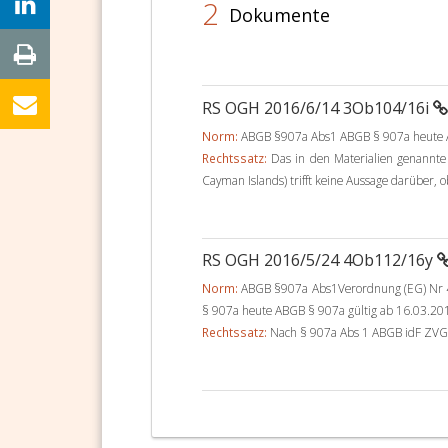
2
Dokumente
RS OGH 2016/6/14 3Ob104/16i
Norm:
ABGB §907a Abs1 ABGB § 907a heute AB
Rechtssatz:
Das in den Materialien genannte 
Cayman Islands) trifft keine Aussage darüber, o
RS OGH 2016/5/24 4Ob112/16y
Norm:
ABGB §907a Abs1Verordnung (EG) Nr 
§ 907a heute ABGB § 907a gültig ab 16.03.201
Rechtssatz:
Nach § 907a Abs 1 ABGB idF ZVG B