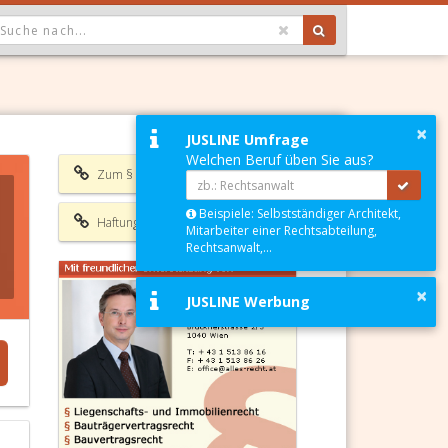
OPDOWN: GEWÄHLTER WERT IST ALLE
×
JUSLINE Umfrage
Welchen Beruf üben Sie aus?
Zum § 907a ABGB
Beispiele: Selbstständiger Architekt,
Haftungsausschluss
Mitarbeiter einer Rechtsabteilung,
Rechtsanwalt,...
×
JUSLINE Werbung