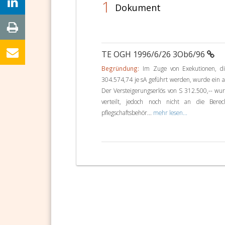
1
Dokument
TE OGH 1996/6/26 3Ob6/96
Begründung:
Im Zuge von Exekutionen, di
304.574,74 je sA geführt werden, wurde ein a
Der Versteigerungserlös von S 312.500,-- wu
verteilt, jedoch noch nicht an die Berec
pflegschaftsbehör...
mehr lesen...