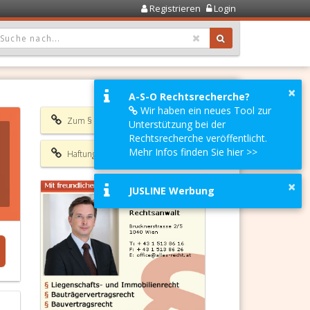
Registrieren
Login
OPDOWN: GEWÄHLTER WERT IST ALLE
×
A-S-O Rechtsrecherche?
Wir haben ein neues Tool zur
Zum § 825 ABGB
Unterstützung bei der
Rechtsrecherche veröffentlicht.
Mehr Infos finden Sie hier >>
Haftungsausschluss
×
JUSLINE Werbung