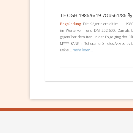
TE OGH 1986/6/19 7Ob561/86
Begründung:
Die Klägerin erhielt im Juli 1
im Werte von rund DM 252.600. Damals be
gegenüber dem Iran. In der Folge ging der Fili
M***-BANK in Teheran eröffnetes Akkreditiv b
Beklei...
mehr lesen...