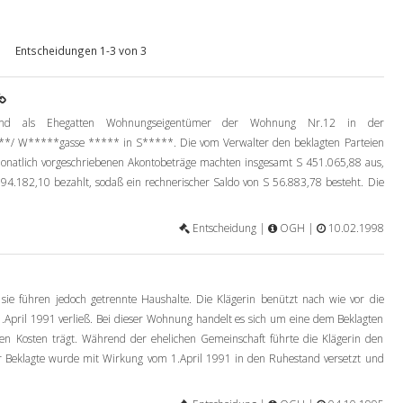
Entscheidungen 1-3 von 3
nd als Ehegatten Wohnungseigentümer der Wohnung Nr.12 in der
*/ W*****gasse ***** in S*****. Die vom Verwalter den beklagten Parteien
 monatlich vorgeschriebenen Akontobeträge machten insgesamt S 451.065,88 aus,
94.182,10 bezahlt, sodaß ein rechnerischer Saldo von S 56.883,78 besteht. Die
Entscheidung |
OGH |
10.02.1998
, sie führen jedoch getrennte Haushalte. Die Klägerin benützt nach wie vor die
.April 1991 verließ. Bei dieser Wohnung handelt es sich um eine dem Beklagten
 Kosten trägt. Während der ehelichen Gemeinschaft führte die Klägerin den
Der Beklagte wurde mit Wirkung vom 1.April 1991 in den Ruhestand versetzt und