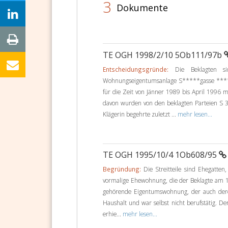
3
Dokumente
TE OGH 1998/2/10 5Ob111/97b
Entscheidungsgründe:
Die Beklagten si
Wohnungseigentumsanlage S*****gasse ****
für die Zeit von Jänner 1989 bis April 1996
davon wurden von den beklagten Parteien S 3
Klägerin begehrte zuletzt ...
mehr lesen...
TE OGH 1995/10/4 1Ob608/95
Begründung:
Die Streitteile sind Ehegatten
vormalige Ehewohnung, die der Beklagte am 1
gehörende Eigentumswohnung, der auch deren
Haushalt und war selbst nicht berufstätig. 
erhie...
mehr lesen...