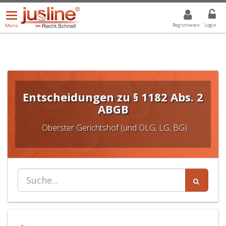
Menü
DROPDOWN: GEWÄHLTER WERT IST ALLE
ALLE
öffnen/schließen
Registrieren
Login
Menü
Entscheidungen zu § 1182 Abs. 2
ABGB
Oberster Gerichtshof (und OLG, LG, BG)