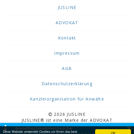
JUSLINE
ADVOKAT
Kontakt
Impressum
AGB
Datenschutzerklärung
Kanzleiorganisation für Anwälte
2026 JUSLINE
JUSLINE® ist eine Marke der ADVOKAT
×
Unternehmensberatung Greiter & Greiter GmbH.
Grundbuchnummernsuche
Diese Website verwendet Cookies um Ihnen das best
OK