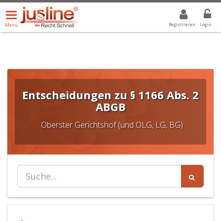
Menü
DROPDOWN: GEWÄHLTER WERT IST ALLE
ALLE
öffnen/schließen
Registrieren
Login
Menü
Entscheidungen zu § 1166 Abs. 2
ABGB
Oberster Gerichtshof (und OLG, LG, BG)