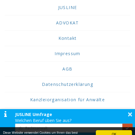
JUSLINE
ADVOKAT
Kontakt
Impressum
AGB
Datenschutzerklärung
Kanzleiorganisation für Anwälte
×
JUSLINE Umfrage
2026 JUSLINE
Welchen Beruf üben Sie aus?
JUSLINE® ist eine Marke der ADVOKAT
Unternehmensberatung Greiter & Greiter GmbH.
Diese Website verwendet Cookies um Ihnen das best
OK